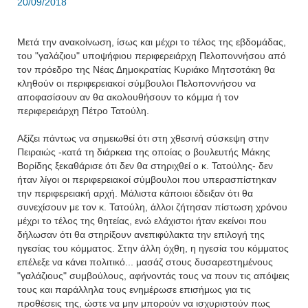
20/09/2018
Μετά την ανακοίνωση, ίσως και μέχρι το τέλος της εβδομάδας,
του "γαλάζιου" υποψήφιου περιφερειάρχη Πελοποννήσου από
τον πρόεδρο της Νέας Δημοκρατίας Κυριάκο Μητσοτάκη θα
κληθούν οι περιφερειακοί σύμβουλοι Πελοποννήσου να
αποφασίσουν αν θα ακολουθήσουν το κόμμα ή τον
περιφερειάρχη Πέτρο Τατούλη.
Αξίζει πάντως να σημειωθεί ότι στη χθεσινή σύσκεψη στην
Πειραιώς -κατά τη διάρκεια της οποίας ο βουλευτής Μάκης
Βορίδης ξεκαθάρισε ότι δεν θα στηριχθεί ο κ. Τατούλης- δεν
ήταν λίγοι οι περιφερειακοί σύμβουλοι που υπερασπίστηκαν
την περιφερειακή αρχή. Μάλιστα κάποιοι έδειξαν ότι θα
συνεχίσουν με τον κ. Τατούλη, άλλοι ζήτησαν πίστωση χρόνου
μέχρι το τέλος της θητείας, ενώ ελάχιστοι ήταν εκείνοι που
δήλωσαν ότι θα στηρίξουν ανεπιφύλακτα την επιλογή της
ηγεσίας του κόμματος. Στην άλλη όχθη, η ηγεσία του κόμματος
επέλεξε να κάνει πολιτικό... μασάζ στους δυσαρεστημένους
"γαλάζιους" συμβούλους, αφήνοντάς τους να πουν τις απόψεις
τους και παράλληλα τους ενημέρωσε επισήμως για τις
προθέσεις της, ώστε να μην μπορούν να ισχυριστούν πως