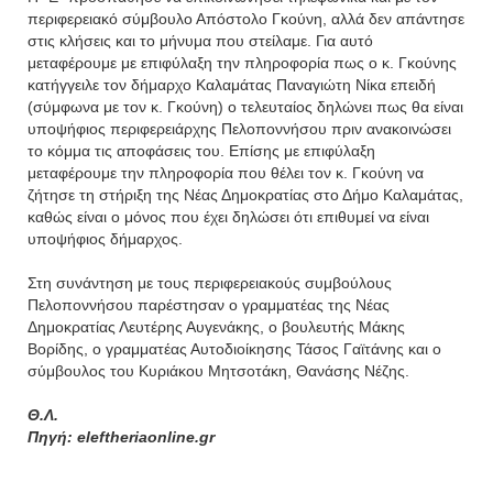
περιφερειακό σύμβουλο Απόστολο Γκούνη, αλλά δεν απάντησε
στις κλήσεις και το μήνυμα που στείλαμε. Για αυτό
μεταφέρουμε με επιφύλαξη την πληροφορία πως ο κ. Γκούνης
κατήγγειλε τον δήμαρχο Καλαμάτας Παναγιώτη Νίκα επειδή
(σύμφωνα με τον κ. Γκούνη) ο τελευταίος δηλώνει πως θα είναι
υποψήφιος περιφερειάρχης Πελοποννήσου πριν ανακοινώσει
το κόμμα τις αποφάσεις του. Επίσης με επιφύλαξη
μεταφέρουμε την πληροφορία που θέλει τον κ. Γκούνη να
ζήτησε τη στήριξη της Νέας Δημοκρατίας στο Δήμο Καλαμάτας,
καθώς είναι ο μόνος που έχει δηλώσει ότι επιθυμεί να είναι
υποψήφιος δήμαρχος.
Στη συνάντηση με τους περιφερειακούς συμβούλους
Πελοποννήσου παρέστησαν ο γραμματέας της Νέας
Δημοκρατίας Λευτέρης Αυγενάκης, ο βουλευτής Μάκης
Βορίδης, ο γραμματέας Αυτοδιοίκησης Τάσος Γαϊτάνης και ο
σύμβουλος του Κυριάκου Μητσοτάκη, Θανάσης Νέζης.
Θ.Λ.
Πηγή:
eleftheriaonline.gr