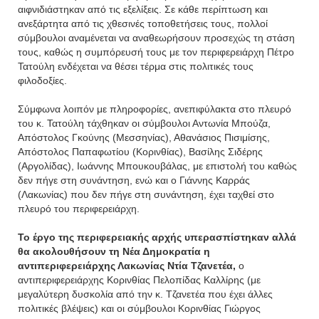
αιφνιδιάστηκαν από τις εξελίξεις. Σε κάθε περίπτωση και
ανεξάρτητα από τις χθεσινές τοποθετήσεις τους, πολλοί
σύμβουλοι αναμένεται να αναθεωρήσουν προσεχώς τη στάση
τους, καθώς η συμπόρευσή τους με τον περιφερειάρχη Πέτρο
Τατούλη ενδέχεται να θέσει τέρμα στις πολιτικές τους
φιλοδοξίες.
Σύμφωνα λοιπόν με πληροφορίες, ανεπιφύλακτα στο πλευρό
του κ. Τατούλη τάχθηκαν οι σύμβουλοι Αντωνία Μπούζα,
Απόστολος Γκούνης (Μεσσηνίας), Αθανάσιος Πισιμίσης,
Απόστολος Παπαφωτίου (Κορινθίας), Βασίλης Σιδέρης
(Αργολίδας), Ιωάννης Μπουκουβάλας, με επιστολή του καθώς
δεν πήγε στη συνάντηση, ενώ και ο Γιάννης Καρράς
(Λακωνίας) που δεν πήγε στη συνάντηση, έχει ταχθεί στο
πλευρό του περιφερειάρχη.
Το έργο της περιφερειακής αρχής υπερασπίστηκαν αλλά
θα ακολουθήσουν τη Νέα Δημοκρατία η
αντιπεριφερειάρχης Λακωνίας Ντία Τζανετέα,
ο
αντιπεριφερειάρχης Κορινθίας Πελοπίδας Καλλίρης (με
μεγαλύτερη δυσκολία από την κ. Τζανετέα που έχει άλλες
πολιτικές βλέψεις) και οι σύμβουλοι Κορινθίας Γιώργος