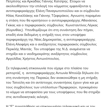
Πετρίτσης και Αρκαδίας Γιάννης Κατσίρης. Ετοιμοι να
ακολουθήσουν την επιλογή του κόμματος εμφανίζονται η
αντιπεριφερειάρχης Ελένη Παναγιωτοπούλου και οι σύμβουλοι
Ηλίας Κανελλάκης και Γιάννης Τζεφεράκος. Αγνωστη παραμένει
η στάση που θα κρατήσουν ο αντιπεριφερειάρχης Αθανάσιος
Γκίκας και ο περιφερειακός σύμβουλος Κωνσταντίνος Λέγκας
(Κορινθίας). Υπενθυμίζουμε ότι στη συνάντηση δεν πήγαν,
επειδή είναι δεδομένη η στήριξή τους στον υποψήφιο
περιφερειάρχη της Νέας Δημοκρατίας, η αντιπεριφερειάρχης
Ελένη Αλειφέρη και ο ανεξάρτητος περιφερειακός σύμβουλος
Περικλής Μαντάς. Τον υποψήφιο της Ν.Δ. αναμένεται να
στηρίξει και ο νεοδημοκράτης ανεξάρτητος σύμβουλος
Αργολίδας Χρήστος Αντωνόπουλος.
Σε τηλεφωνική επικοινωνία που είχαμε στο πλαίσιο του
ρεπορτάζ, η αντιπεριφερειάρχης Αντωνία Μπούζα δήλωσε ότι
στη συνάντηση της Πειραιώς δεν ανακοινώθηκε η μη στήριξη
του Τατούλη και ότι αντίστοιχες συναντήσεις έχουν γίνει και με
τους συμβούλους των υπόλοιπων Περιφερειών, προκειμένου
το κόμμα να αποφασίσει για τους υποψήφιους που θα στηρίξει
στις αυτοδιοικητικές εκλογές.
Η "Ε" προσπάθησε να επικοινωνήσει τηλεφωνικά και με τον