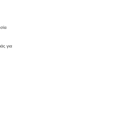
υσία
άς για