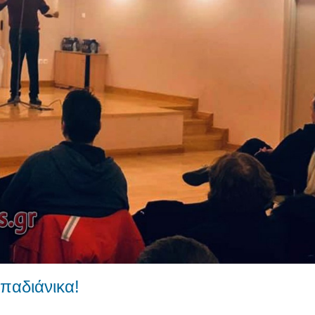
παδιάνικα!