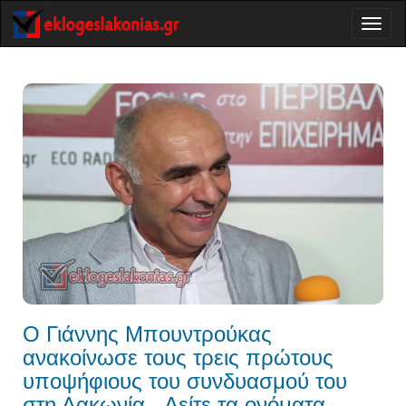
Toggl
naviga
Ο Γιάννης Μπουντρούκας
ανακοίνωσε τους τρεις πρώτους
υποψήφιους του συνδυασμού του
στη Λακωνία - Δείτε τα ονόματα