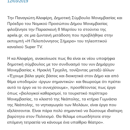
12/03/2019
Την Παναγιώτη Αλειφέρη, Δημοτική Σύμβουλο Μονεμβασίας και
Πρόεδρο του Νομικού Προσώπου Δήμου Μονεμβασίας
φιλοξένησε την Παρασκευή 8 Μαρτίου το στούντιο της
apela.gr, σε μια ζωντανή μετάδοση που προβλήθηκε στην
εκπομπή «Η Πελοπόννησος Σήμερα» του τηλεοπτικού
καναλιού Super TV.
Η κα Αλειφέρη, ανακοίνωσε πως θα είναι εκ νέου υποψήφια
δημοτική σύμβουλος με τον συνδυασμό του νυν Δημάρχου
Μονεμβασίας κ. Ηρακλή Τριχείλη, τονίζοντας μεταξύ άλλων
«Έχουμε βάλει γερές βάσεις και διοικητικά στον Δήμο και από
θέμα υποδομών -έργων σημαντικών- και θεωρούμε ότι πρέπει
αυτό το έργο να το συνεχίσουμε», προσθέτοντας πως έργα
όπως «βιολογικοί καθαρισμοί, το τουριστικό περίπτερο
Μονεμβασίας, το κλειστό της Νεάπολης, τα κτήρια Γυμνάσιο
της Νεάπολης, το νηπιαγωγείο των Μολάων, είναι έργα που
εξελίσσονται. Είναι πάρα πολύ σημαντικό να δώσουμε ιδιαίτερη
βαρύτητα στον Πολιτισμό. Θα θέλαμε οπωσδήποτε στην
επόμενη τετραετία να κάνουμε ένα υπαίθριο θέατρο».