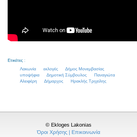
Ετικέτες :
Λακωνία
εκλογές
Δήμος Μονεμβασίας
υποψήφια
Δημοτική Σύμβουλος
Παναγιώτα
Αλειφέρη
Δήμαρχος
Ηρακλής Τριχείλης
© Ekloges Lakonias
Όροι Χρήσης
|
Επικοινωνία