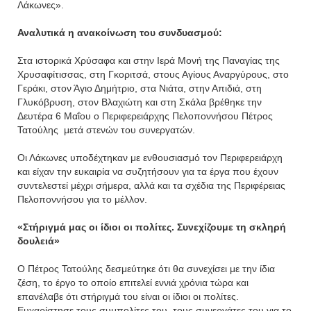
Λάκωνες».
Αναλυτικά η ανακοίνωση του συνδυασμού:
Στα ιστορικά Χρύσαφα και στην Ιερά Μονή της Παναγίας της
Χρυσαφίτισσας, στη Γκοριτσά, στους Αγίους Αναργύρους, στο
Γεράκι, στον Άγιο Δημήτριο, στα Νιάτα, στην Απιδιά, στη
Γλυκόβρυση, στον Βλαχιώτη και στη Σκάλα βρέθηκε την
Δευτέρα 6 Μαΐου ο Περιφερειάρχης Πελοποννήσου Πέτρος
Τατούλης μετά στενών του συνεργατών.
Οι Λάκωνες υποδέχτηκαν με ενθουσιασμό τον Περιφερειάρχη
και είχαν την ευκαιρία να συζητήσουν για τα έργα που έχουν
συντελεστεί μέχρι σήμερα, αλλά και τα σχέδια της Περιφέρειας
Πελοποννήσου για το μέλλον.
«Στήριγμά μας οι ίδιοι οι πολίτες. Συνεχίζουμε τη σκληρή
δουλειά»
Ο Πέτρος Τατούλης δεσμεύτηκε ότι θα συνεχίσει με την ίδια
ζέση, το έργο το οποίο επιτελεί εννιά χρόνια τώρα και
επανέλαβε ότι στήριγμά του είναι οι ίδιοι οι πολίτες.
Ευχαρίστησε τους συμπολίτες του, τους συνεργάτες του για το