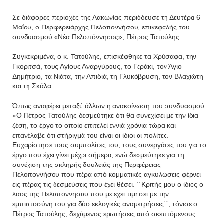
Σε διάφορες περιοχές της Λακωνίας περιόδευσε τη Δευτέρα 6
Μαΐου, ο Περιφερειάρχης Πελοποννήσου, επικεφαλής του
συνδυασμού «Νέα Πελοπόννησος», Πέτρος Τατούλης.
Συγκεκριμένα, ο κ. Τατούλης, επισκέφθηκε τα Χρύσαφα, την
Γκοριτσά, τους Αγίους Αναργύρους, το Γεράκι, τον Άγιο
Δημήτριο, τα Νιάτα, την Απιδιά, τη Γλυκόβρυση, τον Βλαχιώτη
και τη Σκάλα.
Όπως αναφέρει μεταξύ άλλων η ανακοίνωση του συνδυασμού
«Ο Πέτρος Τατούλης δεσμεύτηκε ότι θα συνεχίσει με την ίδια
ζέση, το έργο το οποίο επιτελεί εννιά χρόνια τώρα και
επανέλαβε ότι στήριγμά του είναι οι ίδιοι οι πολίτες.
Ευχαρίστησε τους συμπολίτες του, τους συνεργάτες του για το
έργο που έχει γίνει μέχρι σήμερα, ενώ δεσμεύτηκε για τη
συνέχιση της σκληρής δουλειάς της Περιφέρειας
Πελοποννήσου που πέρα από κομματικές αγκυλώσεις φέρνει
εις πέρας τις δεσμεύσεις που έχει θέσει. ΄΄Κριτής μου ο ίδιος ο
λαός της Πελοποννήσου που με έχει τιμήσει με την
εμπιστοσύνη του για δύο εκλογικές αναμετρήσεις΄΄, τόνισε ο
Πέτρος Τατούλης, δεχόμενος ερωτήσεις από σκεπτόμενους