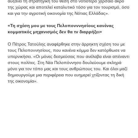
αυξάνει τη στρατηγική του θέση στο νοτιότερο χερσαίο άκρο
της χώρας και αποτελεί καταλυτικό τόσο για τον τουρισμό, όσο
και για την αγροτική οικονομία της Νότιας Ελλάδας».
«Τη σχέση μου με τους Πελοπονννησίους κανένας
κομματικός μηχανισμός δεν θα τν διαρρήξει»
Ο Πέτρος Τατούλης αναφέρθηκε στην άρρηκτη σχέση του με
τους Πελοποννησίους, που κανένα κόμμα δεν κατόρθωσε να
υπερνικήσει. «Οι μόνες δεσμεύσεις που ανέλαβα είναι απέναντι
στους πολίτες. Στη Νέα Πελοπόννησο δουλεύουμε σκληρά
μόνο για τον τόπο μας και τους ανθρώπους του. Και όλοι μαζί
δημιουργούμε μια περιφέρεια που ευημερεί χτίζοντας τη δική
της οικονομία».