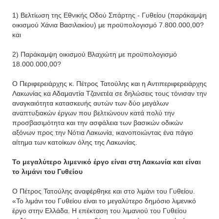
1) Βελτίωση της Εθνικής Οδού Σπάρτης - Γυθείου (παράκαμψη
οικισμού Χάνια Βασιλακίου) με προϋπολογισμό 7.800.000,00?
και
2) Παράκαμψη οικισμού Βλαχιώτη με προϋπολογισμό
18.000.000,00?
Ο Περιφερειάρχης κ. Πέτρος Τατούλης και η Αντιπεριφερειάρχης
Λακωνίας κα Αδαμαντία Τζανετέα σε δηλώσεις τους τόνισαν την
αναγκαιότητα κατασκευής αυτών των δύο μεγάλων
αναπτυξιακών έργων που βελτιώνουν κατά πολύ την
προσβασιμότητα και την ασφάλεια των βασικών οδικών
αξόνων προς την Νότια Λακωνία, ικανοποιώντας ένα πάγιο
αίτημα των κατοίκων όλης της Λακωνίας.
Το μεγαλύτερο λιμενικό έργο είναι στη Λακωνία και είναι
το λιμάνι του Γυθείου
Ο Πέτρος Τατούλης αναφέρθηκε και στο λιμάνι του Γυθείου.
«Το λιμάνι του Γυθείου είναι το μεγαλύτερο δημόσιο λιμενικό
έργο στην Ελλάδα. Η επέκταση του λιμανιού του Γυθείου