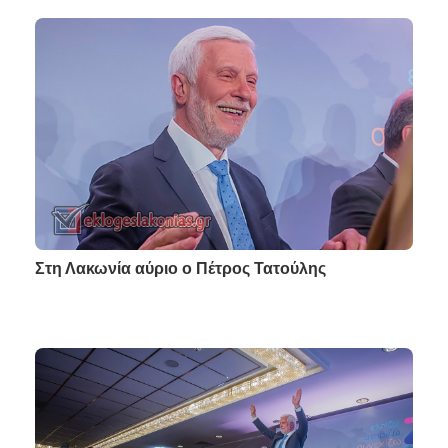
Στη Λακωνία αύριο ο Πέτρος Τατούλης